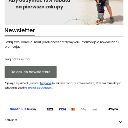
Newsletter
Podaj swój adres e-mail, jeżeli chcesz otrzymywać informacje o nowościach i
promocjach.
Twój adres e-mail
Dołącz do newslettera
Zapisując się, akceptujesz nasz
Regulamin
(w zakresie dotyczącym Newslettera). Przetwarzanie danych
odbywa się zgodnie z
Polityką prywatności
.
Linki w stopce
POMOC