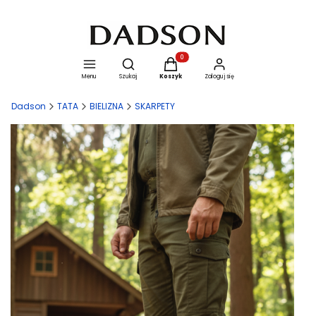
Otwórz wyszukiwarkę
Produkty w koszyku: 0. Zobacz szcze
Menu
Szukaj
Koszyk
Zaloguj się
Dadson
TATA
BIELIZNA
SKARPETY