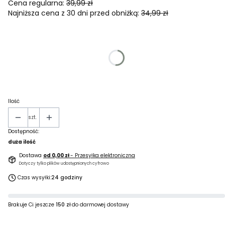
Cena regularna:
39,99 zł
Najniższa cena z 30 dni przed obniżką:
34,99 zł
Wybierz wariant produktu:
Poszczególne warianty mogą różnić się ceną
*
Rozmiar skarpet
Wybierz
Ilość
szt.
Dostępność:
duża ilość
Dostawa
od 0,00 zł
- Przesyłka elektroniczna
Dotyczy tylko plików udostępnionych cyfrowo
Czas wysyłki:
24 godziny
Brakuje Ci jeszcze
150 zł
do darmowej dostawy