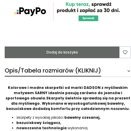
Dodaj do koszyka
Opis/Tabela rozmiarów (KLIKNIJ)
Kolorowe i modne skarpetki od marki DADSON z myśliwskim
motywem SARNY idealnie pasują zarówno do jeansów i
sportowego obuwia.Skarpety świetnie sprawdzą się na prezent
dla myśliwego. Wykonane w wysokogatunkowej bawełny,
bezuciskowe dodadzą komfortu przy całodziennym noszeniu.
skarpety z wysokiej jakości
bawełny czesanej,
bezuciskowy ściągacz,
nowoczesna technologia
wykonania,