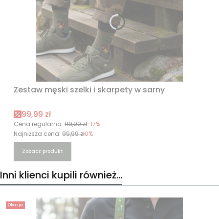
Zestaw męski szelki i skarpety w sarny
Cena promocyjna
99,99 zł
Cena regularna:
119,99 zł
-17%
Najniższa cena:
99,99 zł
0%
Zobacz produkt
Inni klienci kupili również...
Okazja