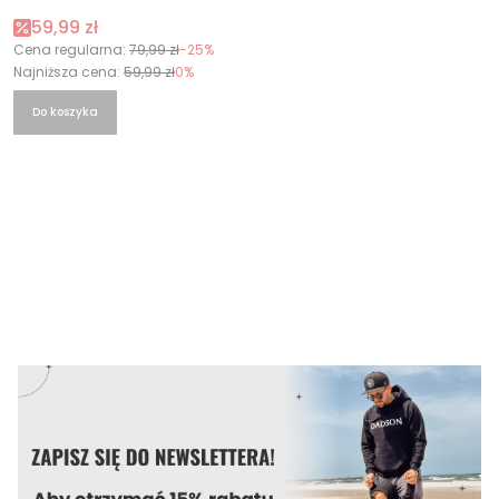
Cena promocyjna
59,99 zł
Cena regularna:
79,99 zł
-25%
Najniższa cena:
59,99 zł
0%
Do koszyka