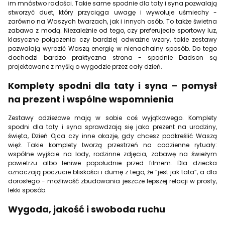
im mnóstwo radości. Takie same spodnie dla taty i syna pozwalają
stworzyć duet, który przyciąga uwagę i wywołuje uśmiechy -
zarówno na Waszych twarzach, jak i innych osób. To także świetna
zabawa z modą. Niezależnie od tego, czy preferujecie sportowy luz,
klasyczne połączenia czy bardziej odważne wzory, takie zestawy
pozwalają wyrazić Waszą energię w nienachalny sposób. Do tego
dochodzi bardzo praktyczna strona - spodnie Dadson są
projektowane z myślą o wygodzie przez cały dzień.
Komplety spodni dla taty i syna – pomysł
na prezent i wspólne wspomnienia
Zestawy odzieżowe mają w sobie coś wyjątkowego. Komplety
spodni dla taty i syna sprawdzają się jako prezent na urodziny,
święta, Dzień Ojca czy inne okazje, gdy chcesz podkreślić Waszą
więź. Takie komplety tworzą przestrzeń na codzienne rytuały:
wspólne wyjście na lody, rodzinne zdjęcia, zabawę na świeżym
powietrzu albo leniwe popołudnie przed filmem. Dla dziecka
oznaczają poczucie bliskości i dumę z tego, że “jest jak tata”, a dla
dorosłego - możliwość zbudowania jeszcze lepszej relacji w prosty,
lekki sposób.
Wygoda, jakość i swoboda ruchu