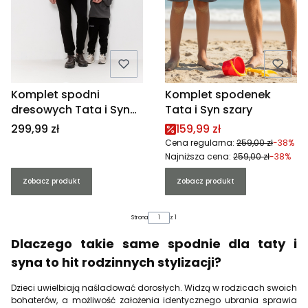
Komplet spodni
Komplet spodenek
dresowych Tata i Syn
Tata i Syn szary
czarny małe logo
Cena
Cena promocyjna
299,99 zł
159,99 zł
Cena regularna:
259,00 zł
-38%
Najniższa cena:
259,00 zł
-38%
Zobacz produkt
Zobacz produkt
Strona
z 1
Dlaczego takie same spodnie dla taty i
syna to hit rodzinnych stylizacji?
Dzieci uwielbiają naśladować dorosłych. Widzą w rodzicach swoich
bohaterów, a możliwość założenia identycznego ubrania sprawia