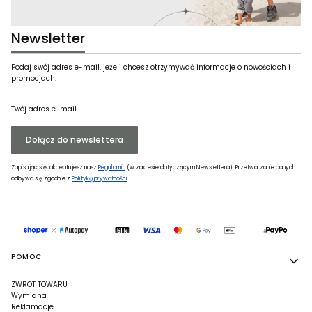
Newsletter
Podaj swój adres e-mail, jeżeli chcesz otrzymywać informacje o nowościach i
promocjach.
Twój adres e-mail
Dołącz do newslettera
Zapisując się, akceptujesz nasz
Regulamin
(w zakresie dotyczącym Newslettera). Przetwarzanie danych
odbywa się zgodnie z
Polityką prywatności
.
Linki w stopce
POMOC
ZWROT TOWARU
Wymiana
Reklamacje