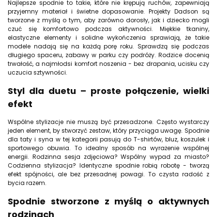
Najlepsze spodnie to takie, które nie krępują ruchów, zapewniają
przyjemny materiał i świetne dopasowanie. Projekty Dadson są
tworzone z myślą o tym, aby zarówno dorosły, jak i dziecko mogli
czuć się komfortowo podczas aktywności. Miękkie tkaniny,
elastyczne elementy i solidne wykończenia sprawiają, że takie
modele nadają się na każdą porę roku. Sprawdzą się podczas
długiego spaceru, zabawy w parku czy podróży. Rodzice docenią
trwałość, a najmłodsi komfort noszenia - bez drapania, ucisku czy
uczucia sztywności.
Styl dla duetu – proste połączenie, wielki
efekt
Wspólne stylizacje nie muszą być przesadzone. Często wystarczy
jeden element, by stworzyć zestaw, który przyciąga uwagę. Spodnie
dla taty i syna w tej kategorii pasują do T-shirtów, bluz, koszulek i
sportowego obuwia. To idealny sposób na wyrażenie wspólnej
energii. Rodzinna sesja zdjęciowa? Wspólny wypad za miasto?
Codzienna stylizacja? Identyczne spodnie robią robotę - tworzą
efekt spójności, ale bez przesadnej powagi. To czysta radość z
bycia razem.
Spodnie stworzone z myślą o aktywnych
rodzinach