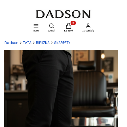
Otwórz wyszukiwarkę
Produkty w koszyku: 0. Zobacz szcze
Menu
Szukaj
Koszyk
Zaloguj się
Dadson
TATA
BIELIZNA
SKARPETY