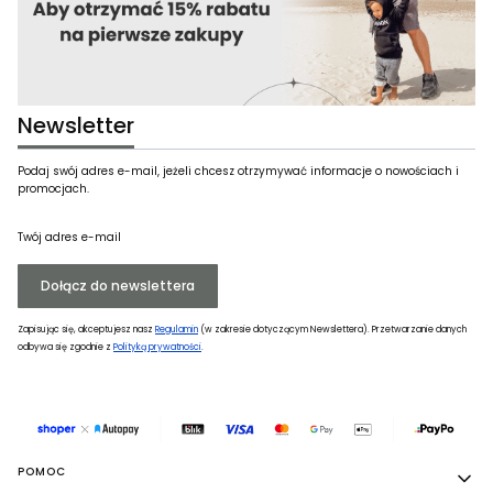
Newsletter
Podaj swój adres e-mail, jeżeli chcesz otrzymywać informacje o nowościach i
promocjach.
Twój adres e-mail
Dołącz do newslettera
Zapisując się, akceptujesz nasz
Regulamin
(w zakresie dotyczącym Newslettera). Przetwarzanie danych
odbywa się zgodnie z
Polityką prywatności
.
Linki w stopce
POMOC