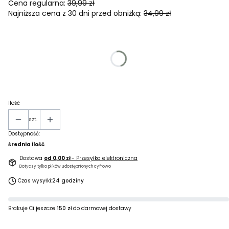
Cena regularna:
39,99 zł
Najniższa cena z 30 dni przed obniżką:
34,99 zł
Wybierz wariant produktu:
Poszczególne warianty mogą różnić się ceną
*
Rozmiar skarpet
Wybierz
Ilość
szt.
Dostępność:
średnia ilość
Dostawa
od 0,00 zł
- Przesyłka elektroniczna
Dotyczy tylko plików udostępnionych cyfrowo
Czas wysyłki:
24 godziny
Brakuje Ci jeszcze
150 zł
do darmowej dostawy