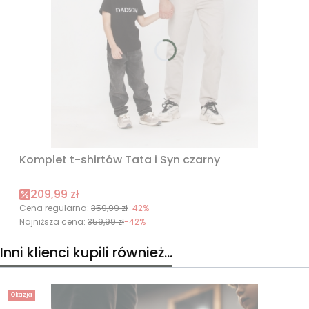
Komplet t-shirtów Tata i Syn czarny
Cena promocyjna
209,99 zł
Cena regularna:
359,99 zł
-42%
Najniższa cena:
359,99 zł
-42%
Inni klienci kupili również...
Okazja