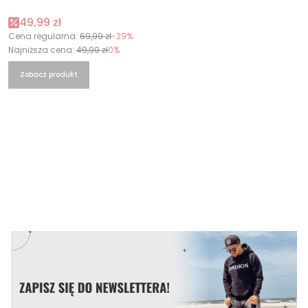
Cena promocyjna
49,99 zł
Cena regularna:
69,99 zł
-29%
Najniższa cena:
49,99 zł
0%
Zobacz produkt