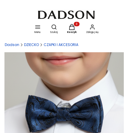
Otwórz wyszukiwarkę
Produkty w koszyku: 0. Zobacz szcze
Menu
Szukaj
Koszyk
Zaloguj się
Dadson
DZIECKO
CZAPKI I AKCESORIA