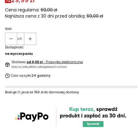
29,99 zł
Cena regularna:
69,00 zł
Najniższa cena z 30 dni przed obniżką:
69,00 zł
Ilość
szt.
Dostępność:
na wyczerpaniu
Dostawa
od 0,00 zł
- Przesyłka elektroniczna
Dotyczy tylko plików udostępnionych cyfrowo
Czas wysyłki:
24 godziny
Brakuje Ci jeszcze
150 zł
do darmowej dostawy