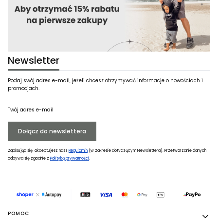
Newsletter
Podaj swój adres e-mail, jeżeli chcesz otrzymywać informacje o nowościach i
promocjach.
Twój adres e-mail
Dołącz do newslettera
Zapisując się, akceptujesz nasz
Regulamin
(w zakresie dotyczącym Newslettera). Przetwarzanie danych
odbywa się zgodnie z
Polityką prywatności
.
Linki w stopce
POMOC