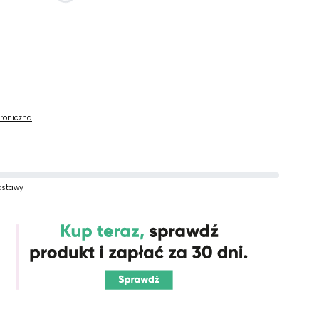
troniczna
ostawy