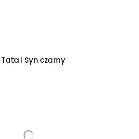
czegóły
Tata i Syn czarny
a
 ceną