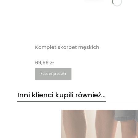
Komplet skarpet męskich
Cena
69,99 zł
Zobacz produkt
Inni klienci kupili również...