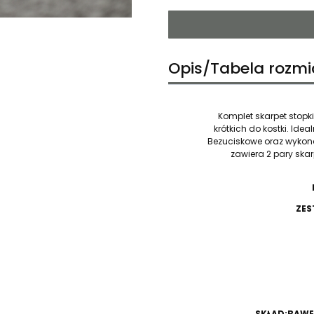
Opis/Tabela rozmi
Komplet skarpet stopki
krótkich do kostki. Ide
Bezuciskowe oraz wykon
zawiera 2 pary ska
ZES
SKŁAD:BAWEŁ