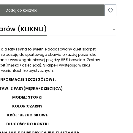
Dodaj do koszyka
arów (KLIKNIJ)
 dla taty i syna to świetnie dopasowany duet skarpet
alnie pasują do sportowego obuwia o każdej porze roku.
ane z wysokogatunkowej przędzy 85% bawełna. Zestaw
rpet(męska+dziecięca). Skarpeki występują w kilku
wariantach kolorystycznych.
INFORMACJE SZCZEGÓŁOWE:
TAW: 2 PARY(MĘSKA+DZIECIĘCA)
MODEL: STOPKI
KOLOR:CZARNY
KRÓJ: BEZUCISKOWE
DŁUGOŚĆ: DO KOSTKI
NA 80%, POLIPROPYLEN:15%, ELASTAN 5%