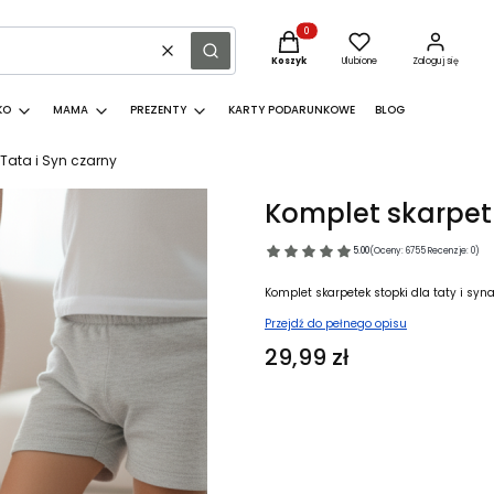
Produkty w koszyku: 0. Zobacz sz
Wyczyść
Szukaj
Koszyk
Ulubione
Zaloguj się
KO
MAMA
PREZENTY
KARTY PODARUNKOWE
BLOG
Tata i Syn czarny
Komplet skarpet 
5.00
(Oceny: 6755 Recenzje: 0)
Komplet skarpetek stopki dla taty i syn
Przejdź do pełnego opisu
Cena
29,99 zł
Wybierz wariant produktu:
Poszczególne warianty mogą różnić się