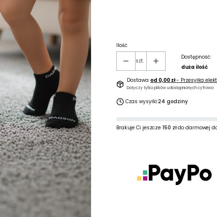
*
Rozmiar męski
38/40
41/43
44/46
Ilość
Dostępność:
szt.
duża ilość
Dostawa
od 0,00 zł
- Przesyłka elek
Dotyczy tylko plików udostępnionych cyfrowo
Czas wysyłki:
24 godziny
Brakuje Ci jeszcze
150 zł
do darmowej d