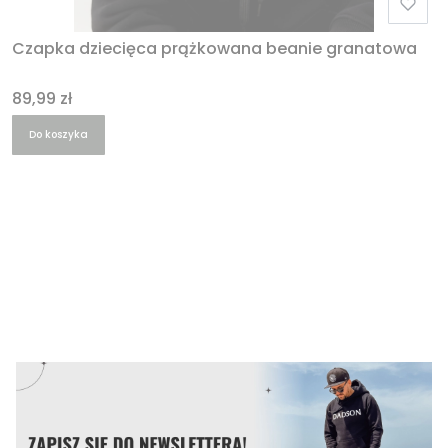
Czapka dziecięca prążkowana beanie granatowa
Cena
89,99 zł
Do koszyka