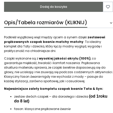
Dodaj do koszyka
Opis/Tabela rozmiarów (KLIKNIJ)
Podkreśl wyjątkową więź między ojcem a synem dzięki
zestawowi
prążkowanych czapek beanie matchy matchy
. To idealny
komplet dla Taty i dziecka, który łączy modny wygląd, wygodę i
praktyczność na chłodniejsze dni.
Czapki wykonane są z
wysokiej jakości akrylu (100%)
, co
gwarantuje miękkość, trwałość i komfort noszenia. Prążkowana
struktura materiału sprawia, że czapki świetnie dopasowują się do
głowy, nie uciskają i nie zsuwają się podczas codziennych aktywności.
Klasyczny fason
beanie
nigdy nie wychodzi z mody – pasuje do
każdej stylizacji, zarówno sportowej, jak i casualowej.
Najważniejsze zalety kompletu czapek beanie Tata & Syn:
(od 1roku
zestaw dwóch czapek – dla dorosłego i dziecka
do 8 lat)
fason: klasyczne prążkowane
beanie