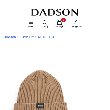
Otwórz wyszukiwarkę
Produkty w koszyku: 0. Zobacz szcze
Menu
Szukaj
Koszyk
Zaloguj się
Dadson
KOMPLETY
AKCESORIA