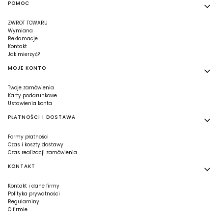
Linki w stopce
POMOC
ZWROT TOWARU
Wymiana
Reklamacje
Kontakt
Jak mierzyć?
MOJE KONTO
Twoje zamówienia
Karty podarunkowe
Ustawienia konta
PŁATNOŚCI I DOSTAWA
Formy płatności
Czas i koszty dostawy
Czas realizacji zamówienia
KONTAKT
Kontakt i dane firmy
Polityka prywatności
Regulaminy
O firmie