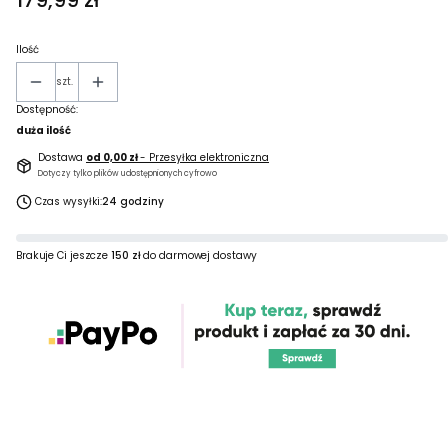
179,99 zł
Ilość
szt.
Dostępność:
duża ilość
Dostawa
od 0,00 zł
- Przesyłka elektroniczna
Dotyczy tylko plików udostępnionych cyfrowo
Czas wysyłki:
24 godziny
Brakuje Ci jeszcze
150 zł
do darmowej dostawy