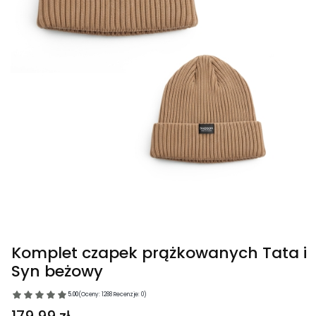
Komplet czapek prążkowanych Tata i
Syn beżowy
5.00
(Oceny: 1288 Recenzje: 0)
Cena