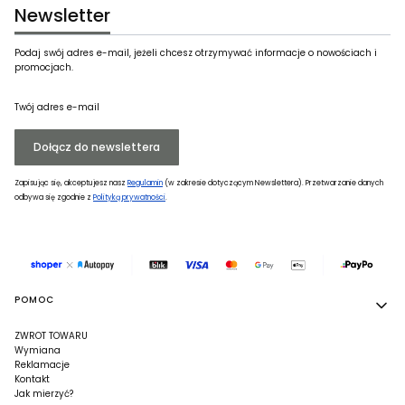
Newsletter
Podaj swój adres e-mail, jeżeli chcesz otrzymywać informacje o nowościach i
promocjach.
Twój adres e-mail
Dołącz do newslettera
Zapisując się, akceptujesz nasz
Regulamin
(w zakresie dotyczącym Newslettera). Przetwarzanie danych
odbywa się zgodnie z
Polityką prywatności
.
Linki w stopce
POMOC
ZWROT TOWARU
Wymiana
Reklamacje
Kontakt
Jak mierzyć?