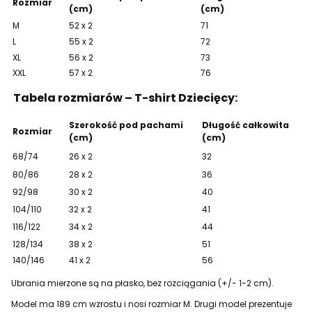
Rozmiar
(cm)
(cm)
M
52 x 2
71
L
55 x 2
72
XL
56 x 2
73
XXL
57 x 2
76
Tabela rozmiarów – T-shirt Dziecięcy:
Szerokość pod pachami
Długość całkowita
Rozmiar
(cm)
(cm)
68/74
26 x 2
32
80/86
28 x 2
36
92/98
30 x 2
40
104/110
32 x 2
41
116/122
34 x 2
44
128/134
38 x 2
51
140/146
41 x 2
56
Ubrania mierzone są na płasko, bez rozciągania (+/- 1-2 cm).
Model ma 189 cm wzrostu i nosi rozmiar M. Drugi model prezentuje