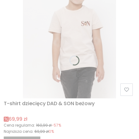
T-shirt dziecięcy DAD & SON beżowy
Cena promocyjna
69,99 zł
Cena regularna:
160,99 zł
-57%
Najniższa cena:
69,99 zł
0%