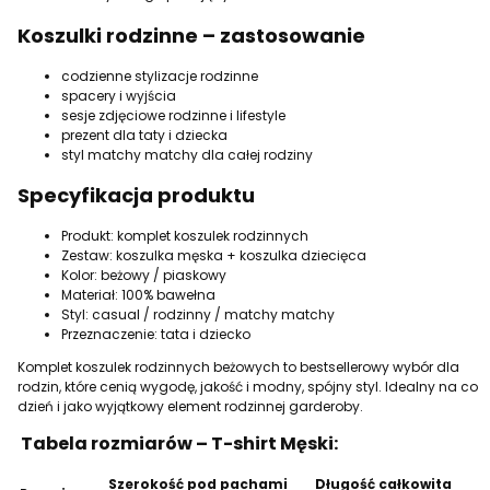
Koszulki rodzinne – zastosowanie
codzienne stylizacje rodzinne
spacery i wyjścia
sesje zdjęciowe rodzinne i lifestyle
prezent dla taty i dziecka
styl matchy matchy dla całej rodziny
Specyfikacja produktu
Produkt: komplet koszulek rodzinnych
Zestaw: koszulka męska + koszulka dziecięca
Kolor: beżowy / piaskowy
Materiał: 100% bawełna
Styl: casual / rodzinny / matchy matchy
Przeznaczenie: tata i dziecko
Komplet koszulek rodzinnych beżowych to bestsellerowy wybór dla
rodzin, które cenią wygodę, jakość i modny, spójny styl. Idealny na co
dzień i jako wyjątkowy element rodzinnej garderoby.
Tabela rozmiarów – T-shirt Męski:
Szerokość pod pachami
Długość całkowita