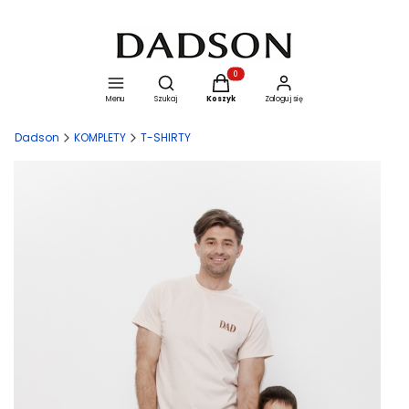
Otwórz wyszukiwarkę
Produkty w koszyku: 0. Zobacz szcze
Menu
Szukaj
Koszyk
Zaloguj się
Dadson
KOMPLETY
T-SHIRTY