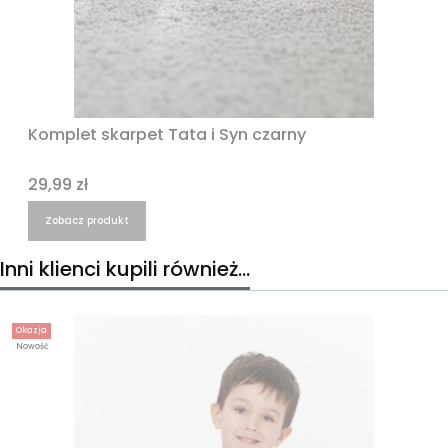
Komplet skarpet Tata i Syn czarny
Cena
29,99 zł
Zobacz produkt
Inni klienci kupili również...
Okazja
Nowość