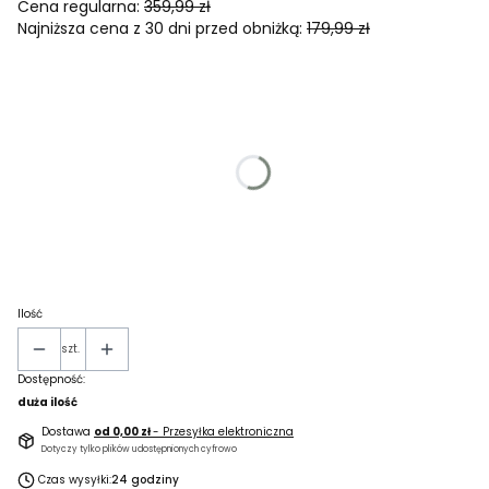
Cena regularna:
359,99 zł
Najniższa cena z 30 dni przed obniżką:
179,99 zł
Wybierz wariant produktu:
Poszczególne warianty mogą różnić się ceną
*
Rozmiar męski
L
XL
XXL
*
Rozmiar dziecięcy
140/146
Ilość
szt.
Dostępność:
duża ilość
Dostawa
od 0,00 zł
- Przesyłka elektroniczna
Dotyczy tylko plików udostępnionych cyfrowo
Czas wysyłki:
24 godziny