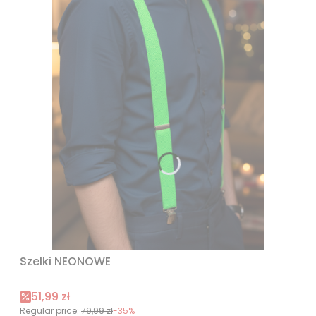
Szelki NEONOWE
Promotional price
51,99 zł
Regular price:
79,99 zł
-35%