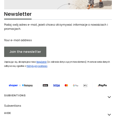
Newsletter
Podaj swój adres e-mail, jeżeli chcesz otrzymywać informacje o nowościach i
promocjach.
Your e-mail address
Join the newsletter
Zapisując się, akceptujesz nasz
Regulamin
(w zakresie dotyczącym Newslettera). Przetwarzanie danych
odbywa się zgodnie z
Polityką prywatności
.
Footer menu
SUBVENTIONS
Subventions
AIDE