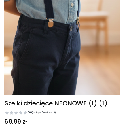
Szelki dziecięce NEONOWE (1) (1)
0.00
(Ratings: 0 Reviews: 0)
Price
69,99 zł