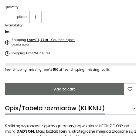
Quantity
pièces.
Availability:
lot
Shipping
from 16,99 zł
- Courrier Inpost
Courrier Inpost
Shipping time:
24 heures
free_shipping_missing_prefix
150 zł
free_shipping_missing_suffix
Add to cart
Opis/Tabela rozmiarów (KLIKNIJ)
Szelki są wykonane z gumy galanteryjnej w kolorze NEON ZIELONY od
marki
DADSON.
Mają kształt litery Y, strategiczne miejsca zrobione są z