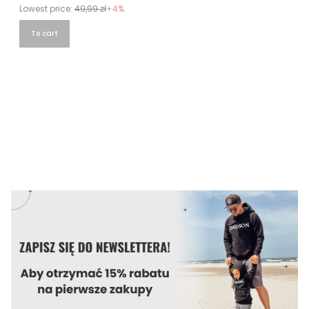
Lowest price:
49,99 zł
+4%
To cart