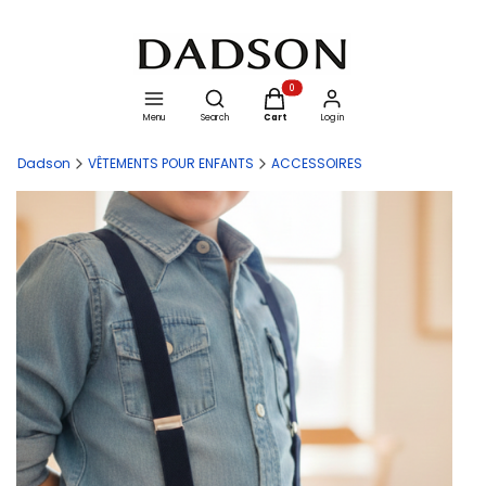
Open search engine
Products in the cart: 0. See details
Menu
Search
Cart
Log in
Dadson
VÊTEMENTS POUR ENFANTS
ACCESSOIRES