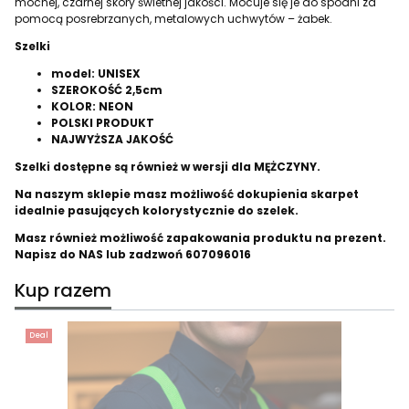
mocnej, czarnej skóry świetnej jakości. Mocuje się je do spodni za
pomocą posrebrzanych, metalowych uchwytów – żabek.
Szelki
model: UNISEX
SZEROKOŚĆ 2,5cm
KOLOR: NEON
POLSKI PRODUKT
NAJWYŻSZA JAKOŚĆ
Szelki dostępne są również w wersji dla MĘŻCZYNY.
Na naszym sklepie masz możliwość dokupienia skarpet
idealnie pasujących kolorystycznie do szelek.
Masz również możliwość zapakowania produktu na prezent.
Napisz do NAS lub zadzwoń 607096016
Kup razem
Deal