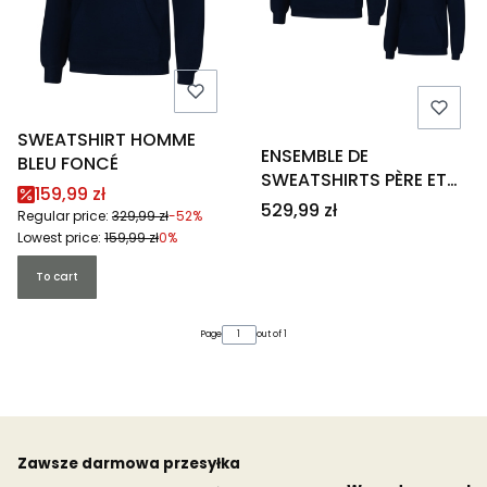
SWEATSHIRT HOMME
ENSEMBLE DE
BLEU FONCÉ
SWEATSHIRTS PÈRE ET
Promotional price
159,99 zł
FILS BLEU FONCÉ
Price
529,99 zł
Regular price:
329,99 zł
-52%
Lowest price:
159,99 zł
0%
To cart
Page
out of 1
Zawsze darmowa przesyłka