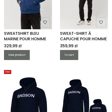
SWEATSHIRT BLEU
SWEAT-SHIRT À
MARINE POUR HOMME
CAPUCHE POUR HOMME
Price
Price
329,99 zł
359,99 zł
View product
To cart
Deal