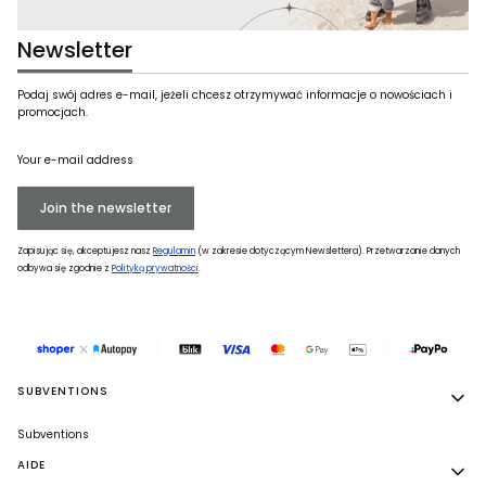
Newsletter
Podaj swój adres e-mail, jeżeli chcesz otrzymywać informacje o nowościach i
promocjach.
Your e-mail address
Join the newsletter
Zapisując się, akceptujesz nasz
Regulamin
(w zakresie dotyczącym Newslettera). Przetwarzanie danych
odbywa się zgodnie z
Polityką prywatności
.
Footer menu
SUBVENTIONS
Subventions
AIDE