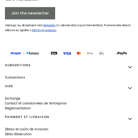
Join the newsletter
Zapisując się, akceptujesz nasz
Regulamin
(w zakresie dotyczącym Newslettera). Przetwarzanie danych
odbywa się zgodnie z
Polityką prywatności
.
Footer menu
SUBVENTIONS
Subventions
AIDE
Exchange
Contact et coordonnées de l'entreprise
Réglementation
PAIEMENT ET LIVRAISON
Délais et coûts de livraison
Délai d'exécution