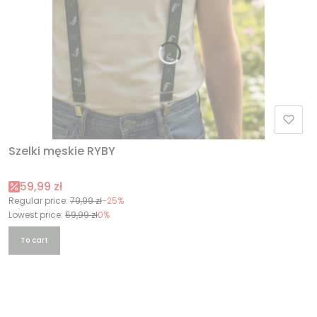
Szelki męskie RYBY
Promotional price
59,99 zł
Regular price:
79,99 zł
-25%
Lowest price:
59,99 zł
0%
To cart