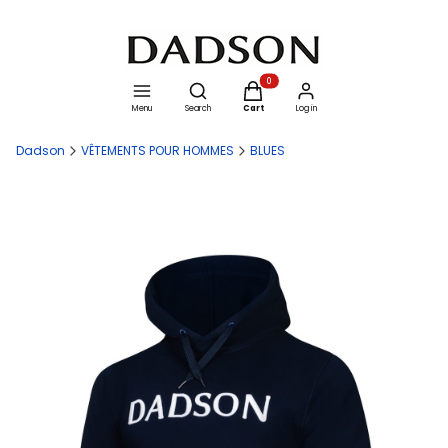
Open search engine
Products in the cart: 0. See details
Menu
Search
Cart
Log in
Dadson
VÊTEMENTS POUR HOMMES
BLUES