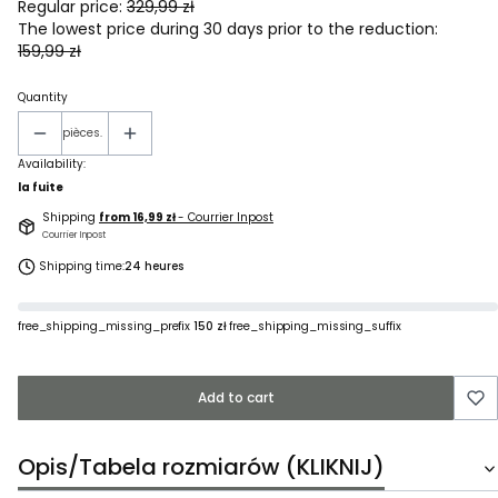
Regular price:
329,99 zł
The lowest price during 30 days prior to the reduction:
159,99 zł
Quantity
pièces.
Availability:
la fuite
Shipping
from 16,99 zł
- Courrier Inpost
Courrier Inpost
Shipping time:
24 heures
free_shipping_missing_prefix
150 zł
free_shipping_missing_suffix
Add to cart
Opis/Tabela rozmiarów (KLIKNIJ)