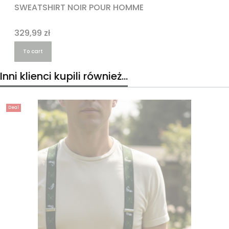
SWEATSHIRT NOIR POUR HOMME
Price
329,99 zł
To cart
Inni klienci kupili również...
Deal