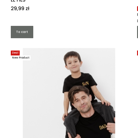
Price
29,99 zł
To cart
Deal
New Product