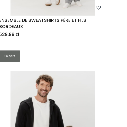
ENSEMBLE DE SWEATSHIRTS PÈRE ET FILS
BORDEAUX
Price
529,99 zł
To cart