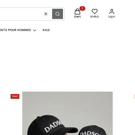
Products in the cart: 0. See detail
Clear
Search
Cart
Wishlist
Log in
ENTS POUR HOMMES
SALE
Deal