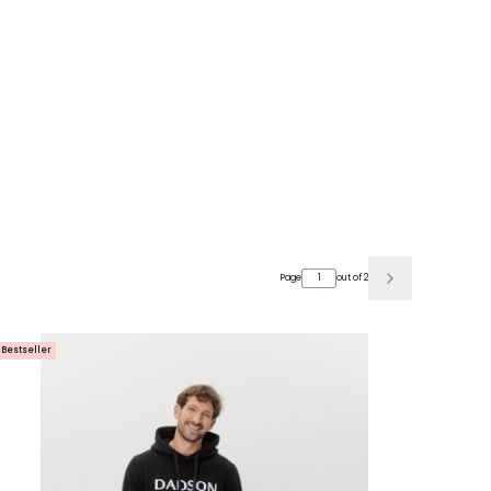
s
Page
out of 2
Next products
Bestseller