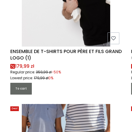
ENSEMBLE DE T-SHIRTS POUR PÈRE ET FILS GRAND
LOGO (1)
Promotional price
179,99 zł
Regular price:
359,99 zł
-50%
Lowest price:
179,99 zł
0%
To cart
Deal