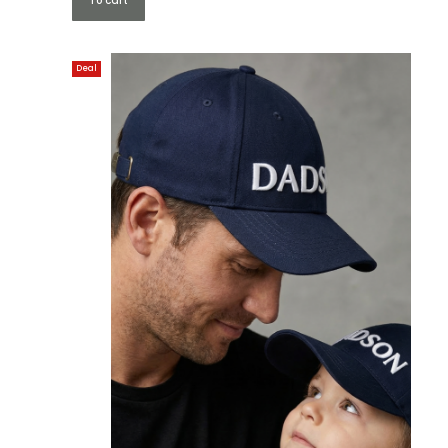
To cart
Deal