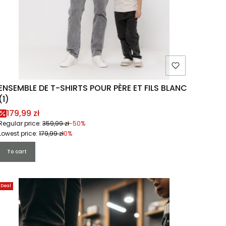
ENSEMBLE DE T-SHIRTS POUR PÈRE ET FILS BLANC
(1)
Promotional price
179,99 zł
Regular price:
359,99 zł
-50%
Lowest price:
179,99 zł
0%
To cart
Deal