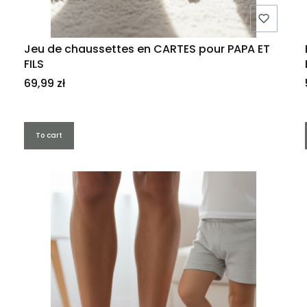
Jeu de chaussettes en CARTES pour PAPA ET
FILS
Price
69,99 zł
To cart