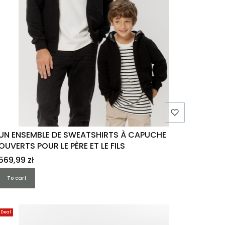
UN ENSEMBLE DE SWEATSHIRTS À CAPUCHE
OUVERTS POUR LE PÈRE ET LE FILS
Price
569,99 zł
To cart
Deal