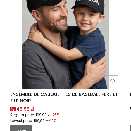
ENSEMBLE DE CASQUETTES DE BASEBALL PÈRE ET
FILS NOIR
Promotional price
149,99 zł
Regular price:
199,99 zł
-25%
Lowest price:
169,99 zł
-12%