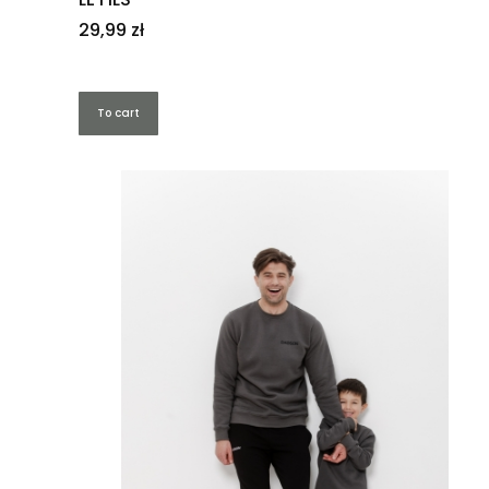
Price
29,99 zł
To cart