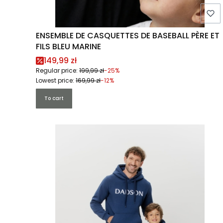
ENSEMBLE DE CASQUETTES DE BASEBALL PÈRE ET
FILS BLEU MARINE
Promotional price
149,99 zł
Regular price:
199,99 zł
-25%
Lowest price:
169,99 zł
-12%
To cart