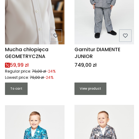
Mucha chłopięca
Garnitur DIAMENTE
GEOMETRYCZNA
JUNIOR
Promotional price
Price
59,99 zł
749,00 zł
Regular price:
79,00 zł
-24%
Lowest price:
79,00 zł
-24%
To cart
View product