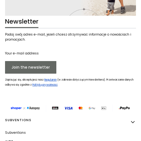
Newsletter
Podaj swój adres e-mail, jeżeli chcesz otrzymywać informacje o nowościach i
promocjach.
Your e-mail address
Join the newsletter
Zapisując się, akceptujesz nasz
Regulamin
(w zakresie dotyczącym Newslettera). Przetwarzanie danych
odbywa się zgodnie z
Polityką prywatności
.
Footer menu
SUBVENTIONS
Subventions