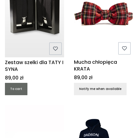
Mucha chłopięca
Zestaw szelki dla TATY I
KRATA
SYNA
Price
Price
89,00 zł
89,00 zł
To cart
Notify me when available