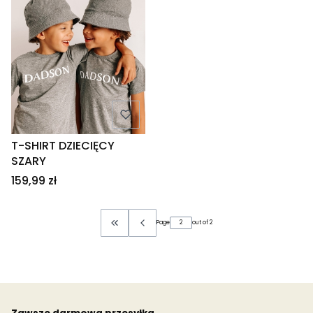
T-SHIRT DZIECIĘCY
SZARY
Price
159,99 zł
Page
out of 2
Return to the first product page