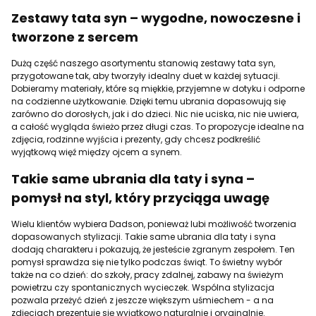
Zestawy tata syn – wygodne, nowoczesne i
tworzone z sercem
Dużą część naszego asortymentu stanowią zestawy tata syn,
przygotowane tak, aby tworzyły idealny duet w każdej sytuacji.
Dobieramy materiały, które są miękkie, przyjemne w dotyku i odporne
na codzienne użytkowanie. Dzięki temu ubrania dopasowują się
zarówno do dorosłych, jak i do dzieci. Nic nie uciska, nic nie uwiera,
a całość wygląda świeżo przez długi czas. To propozycje idealne na
zdjęcia, rodzinne wyjścia i prezenty, gdy chcesz podkreślić
wyjątkową więź między ojcem a synem.
Takie same ubrania dla taty i syna –
pomysł na styl, który przyciąga uwagę
Wielu klientów wybiera Dadson, ponieważ lubi możliwość tworzenia
dopasowanych stylizacji. Takie same ubrania dla taty i syna
dodają charakteru i pokazują, że jesteście zgranym zespołem. Ten
pomysł sprawdza się nie tylko podczas świąt. To świetny wybór
także na co dzień: do szkoły, pracy zdalnej, zabawy na świeżym
powietrzu czy spontanicznych wycieczek. Wspólna stylizacja
pozwala przeżyć dzień z jeszcze większym uśmiechem - a na
zdjęciach prezentuje się wyjątkowo naturalnie i oryginalnie.