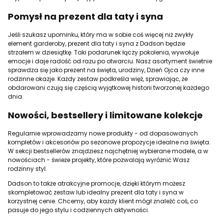
Pomysł na prezent dla taty i syna
Jeśli szukasz upominku, który ma w sobie coś więcej niż zwykły
element garderoby, prezent dla taty i syna z Dadson będzie
strzałem w dziesiątkę. Taki podarunek łączy pokolenia, wywołuje
emocje i daje radość od razu po otwarciu. Nasz asortyment świetnie
sprawdza się jako prezent na święta, urodziny, Dzień Ojca czy inne
rodzinne okazje. Każdy zestaw podkreśla więź, sprawiając, że
obdarowani czują się częścią wyjątkowej historii tworzonej każdego
dnia.
Nowości, bestsellery i limitowane kolekcje
Regularnie wprowadzamy nowe produkty - od dopasowanych
kompletów i akcesoriów po sezonowe propozycje idealne na święta.
W sekcji bestsellerów znajdziesz najchętniej wybierane modele, a w
nowościach - świeże projekty, które pozwalają wyróżnić Wasz
rodzinny styl.
Dadson to także atrakcyjne promocje, dzięki którym możesz
skompletować zestaw lub idealny prezent dla taty i syna w
korzystnej cenie. Chcemy, aby każdy klient mógł znaleźć coś, co
pasuje do jego stylu i codziennych aktywności.