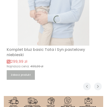
Komplet bluz basic Tata i Syn pastelowy
niebieski
Cena promocyjna
299,99 zł
Najniższa cena:
499,99 zł
Zobacz produkt