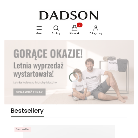
Otwórz wyszukiwarkę
Produkty w koszyku: 0. Zobacz szcze
Menu
Szukaj
Koszyk
Zaloguj się
Naciśnij Enter lub spację, aby otworzyć stronę.
Bestsellery
Bestseller