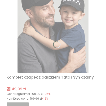
Komplet czapek z daszkiem Tata i Syn czarny
Cena promocyjna
149,99 zł
Cena regularna:
199,99 zł
-25%
Najniższa cena:
169,99 zł
-12%