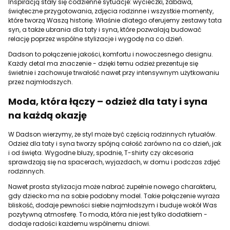
Inspiracją stały się codzienne sytuacje: wycieczki, zabawa,
świąteczne przygotowania, zdjęcia rodzinne i wszystkie momenty,
które tworzą Waszą historię. Właśnie dlatego oferujemy zestawy tata
syn, a także ubrania dla taty i syna, które pozwalają budować
relację poprzez wspólne stylizacje i wygodę na co dzień.
Dadson to połączenie jakości, komfortu i nowoczesnego designu.
Każdy detal ma znaczenie - dzięki temu odzież prezentuje się
świetnie i zachowuje trwałość nawet przy intensywnym użytkowaniu
przez najmłodszych.
Moda, która łączy – odzież dla taty i syna
na każdą okazję
W Dadson wierzymy, że styl może być częścią rodzinnych rytuałów.
Odzież dla taty i syna tworzy spójną całość zarówno na co dzień, jak
i od święta. Wygodne bluzy, spodnie, T-shirty czy akcesoria
sprawdzają się na spacerach, wyjazdach, w domu i podczas zdjęć
rodzinnych.
Nawet prosta stylizacja może nabrać zupełnie nowego charakteru,
gdy dziecko ma na sobie podobny model. Takie połączenie wyraża
bliskość, dodaje pewności siebie najmłodszym i buduje wokół Was
pozytywną atmosferę. To moda, która nie jest tylko dodatkiem -
dodaje radości każdemu wspólnemu dniowi.