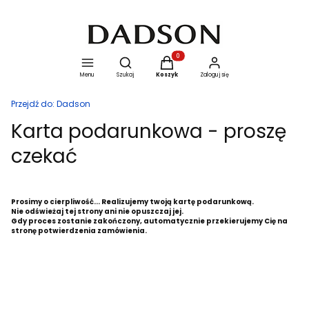
Otwórz wyszukiwarkę
Produkty w koszyku: 0. Zobacz szcze
Menu
Szukaj
Koszyk
Zaloguj się
Przejdź do:
Dadson
Karta podarunkowa - proszę
czekać
Prosimy o cierpliwość... Realizujemy twoją kartę podarunkową.
Nie odświeżaj tej strony ani nie opuszczaj jej.
Gdy proces zostanie zakończony, automatycznie przekierujemy Cię na
stronę potwierdzenia zamówienia.