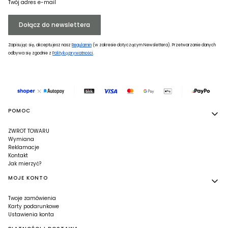
Twój adres e-mail
Dołącz do newslettera
Zapisując się, akceptujesz nasz
Regulamin
(w zakresie dotyczącym Newslettera). Przetwarzanie danych
odbywa się zgodnie z
Polityką prywatności
.
Linki w stopce
POMOC
ZWROT TOWARU
Wymiana
Reklamacje
Kontakt
Jak mierzyć?
MOJE KONTO
Twoje zamówienia
Karty podarunkowe
Ustawienia konta