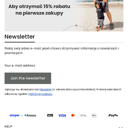
Newsletter
Podaj swój adres e-mail, jeżeli chcesz otrzymywać informacje o nowościach i
promocjach.
Your e-mail address
Join the newsletter
Zapisując się, akceptujesz nasz
Regulamin
(w zakresie dotyczącym Newslettera). Przetwarzanie danych
odbywa się zgodnie z
Polityką prywatności
.
Footer menu
HELP