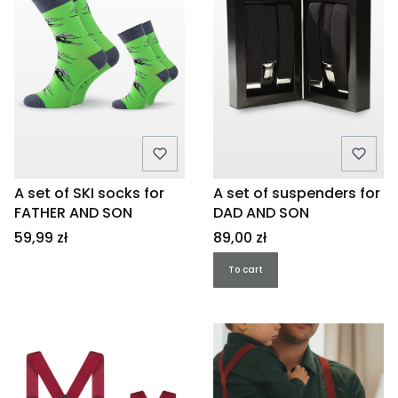
A set of SKI socks for
A set of suspenders for
FATHER AND SON
DAD AND SON
Price
Price
59,99 zł
89,00 zł
To cart