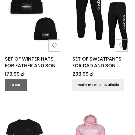
SET OF WINTER HATS
SET OF SWEATPANTS
FOR FATHER AND SON
FOR DAD AND SON
BLACK
Price
Price
179,99 zł
299,99 zł
To cart
Notify me when available