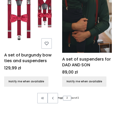
A set of burgundy bow
A set of suspenders for
ties and suspenders
DAD AND SON
Price
129,99 zł
Price
89,00 zł
Notify me when available
Notify me when available
Page
out of 2
Return to the first product page