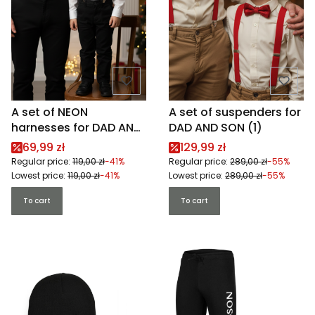
A set of NEON
A set of suspenders for
harnesses for DAD AND
DAD AND SON (1)
SON (1)
Promotional price
Promotional price
69,99 zł
129,99 zł
Regular price:
119,00 zł
-41%
Regular price:
289,00 zł
-55%
Lowest price:
119,00 zł
-41%
Lowest price:
289,00 zł
-55%
To cart
To cart