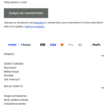
Twój adres e-mail
Dołącz do newslettera
Zapisując się, akceptujesz nasz
Regulamin
(w zakresie dotyczącym Newslettera). Przetwarzanie danych
odbywa się zgodnie z
Polityką prywatności
.
Linki w stopce
POMOC
ZWROT TOWARU
Wymiana
Reklamacje
Kontakt
Jak mierzyć?
MOJE KONTO
Twoje zamówienia
Karty podarunkowe
Ustawienia konta