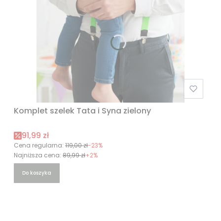
Komplet szelek Tata i Syna zielony
Cena promocyjna
91,99 zł
Cena regularna:
119,00 zł
-23%
Najniższa cena:
89,99 zł
+2%
Do koszyka