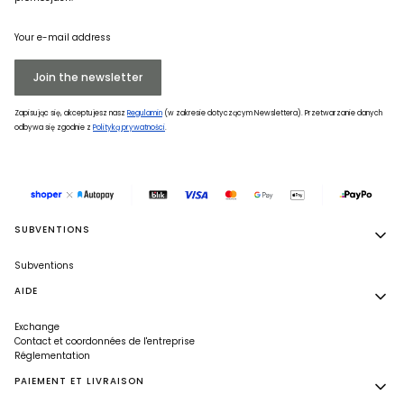
Your e-mail address
Join the newsletter
Zapisując się, akceptujesz nasz
Regulamin
(w zakresie dotyczącym Newslettera). Przetwarzanie danych
odbywa się zgodnie z
Polityką prywatności
.
Footer menu
SUBVENTIONS
Subventions
AIDE
Exchange
Contact et coordonnées de l'entreprise
Réglementation
PAIEMENT ET LIVRAISON