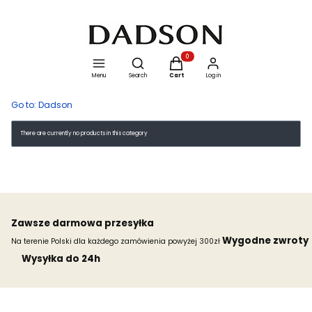
Open search engine
Products in the cart: 0. See details
Menu
Search
Cart
Log in
Go to:
Dadson
List of products
There are currently no products in this category
Zawsze darmowa przesyłka
Wygodne zwroty
Na terenie Polski dla każdego zamówienia powyżej 300zł
Wysyłka do 24h